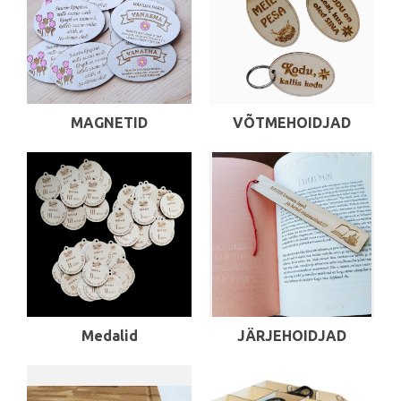
MAGNETID
VÕTMEHOIDJAD
Medalid
JÄRJEHOIDJAD