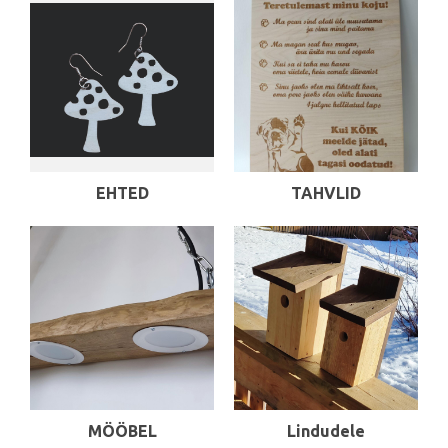
EHTED
TAHVLID
MÖÖBEL
Lindudele