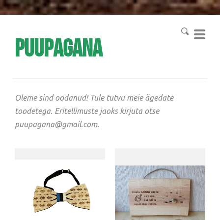
Puupagana
Oleme sind oodanud! Tule tutvu meie ägedate
toodetega. Eritellimuste jaoks kirjuta otse
puupagana@gmail.com.