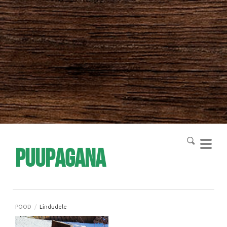
Puupagana
POOD
/
Lindudele