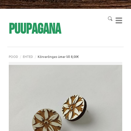
Puupagana
POOD
/
EHTED
/
Kõrvarõngas ümar lill 8,00€