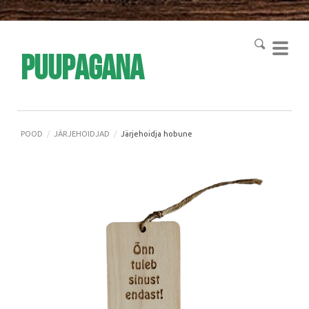
Puupagana
POOD
/
JÄRJEHOIDJAD
/
Järjehoidja hobune