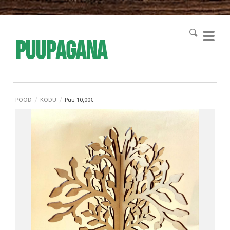
Puupagana
POOD
/
KODU
/
Puu 10,00€