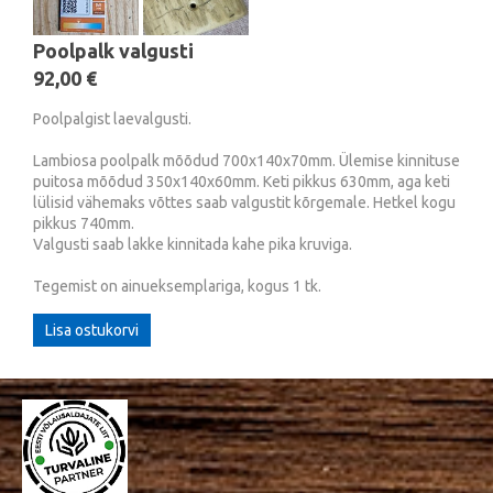
Poolpalk valgusti
92,00 €
Poolpalgist laevalgusti.
Lambiosa poolpalk mõõdud 700x140x70mm. Ülemise kinnituse
puitosa mõõdud 350x140x60mm. Keti pikkus 630mm, aga keti
lülisid vähemaks võttes saab valgustit kõrgemale. Hetkel kogu
pikkus 740mm.
Valgusti saab lakke kinnitada kahe pika kruviga.
Tegemist on ainueksemplariga, kogus 1 tk.
Lisa ostukorvi