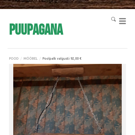
Puupagana
POOD
/
MÖÖBEL
/
Poolpalk valgusti 92,00 €