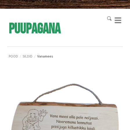
Puupagana
POOD
/
SILDID
/
Vanamees