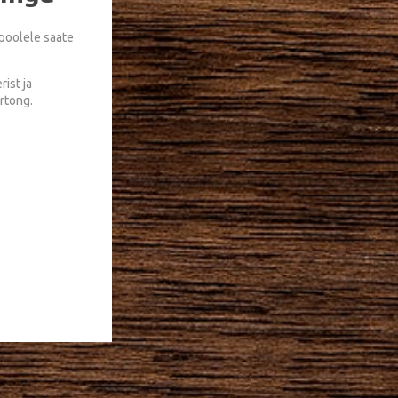
 poolele saate
ist ja
rtong.