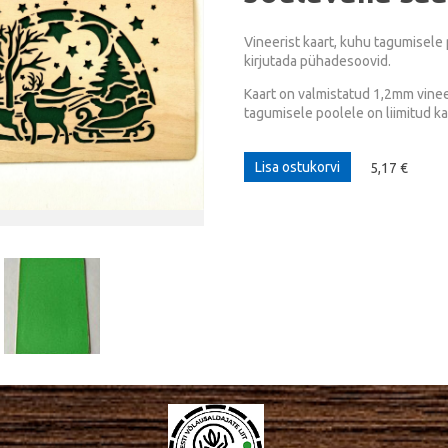
Vineerist kaart, kuhu tagumisele
kirjutada pühadesoovid.
Kaart on valmistatud 1,2mm vineer
tagumisele poolele on liimitud ka
Lisa ostukorvi
5,17 €