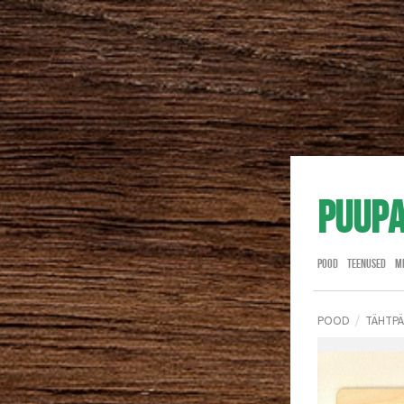
Puup
POOD
TEENUSED
M
POOD
/
TÄHTP