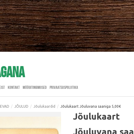
agana
EIST
KONTAKT
MÜÜGITINGIMUSED
PRIVAATSUSPOLIITIKA
ÄEVAD
/
JÕULUD
/
Jõulukaardid
/
Jõulukaart Jõuluvana saaniga 5,00€
Jõulukaart
Jõuluvana saa